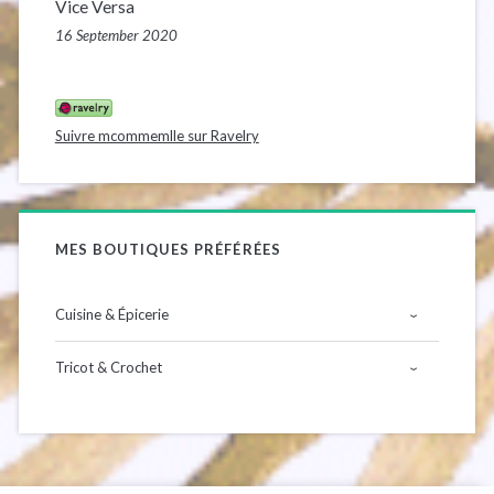
a
Vice Versa
16 September 2020
l
e
Suivre mcommemlle sur Ravelry
p
r
MES BOUTIQUES PRÉFÉRÉES
i
Cuisine & Épicerie
n
›
Dammann Frères
Tricot & Crochet
c
›
Épices Roellinger
by Simone
i
La Ferme d’Emilie
Drops Design
p