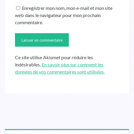
U
a
Enregistrer mon nom, mon e-mail et mon site
R
d
web dans le navigateur pour mon prochain
L
r
commentaire.
d
e
e
s
v
s
o
e
t
m
Ce site utilise Akismet pour réduire les
r
a
indésirables.
En savoir plus sur comment les
e
i
données de vos commentaires sont utilisées
.
s
l
i
t
e
B