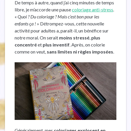
De temps à autre, quand j’ai cinq minutes de temps
libre, je m’accorde une pause
coloriage anti-stress
.
«
Quoi ? Du coloriage ? Mais c’est bon pour les
enfants ça !
» Détrompez-vous, cette nouvelle
activité pour adultes a, paraît-il, un bénéfice sur
notre moral. On serait
moins stressé
,
plus
concentré
et
plus inventif
. Après, on colorie
comme on veut,
sans limites ni règles imposées
.
Généralement, mes
coloriages explosent en